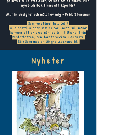
prints i olika storlekar, vykort och stickers. Min
nya bilderbok finns att köpa här!
Allt är designat och målat av mig - Frida Stensmar
Sommarstängt hela Juli!
Alla beställningar som ni gör under Juli månad
kommer att skickas när jag är tillbaka ifrån
Västerbotten, den första veckan i Augusti.
Så räkna med en längre leveranstid.
Nyheter