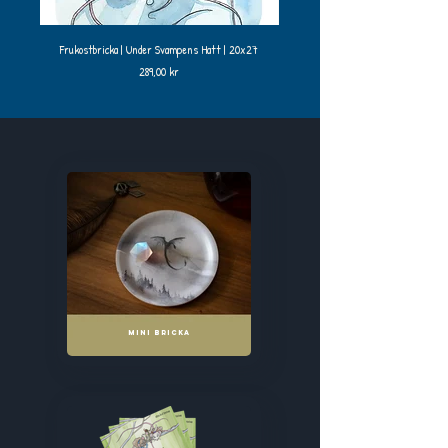
Frukostbricka | Under Svampens Hatt | 20x27
Pris
289,00 kr
MINI BRICKA