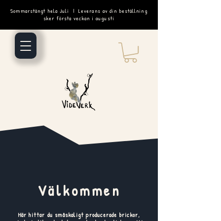
Sommarstängt hela Juli | Leverans av din beställning
sker första veckan i augusti
Välkommen
Här hittar du småskaligt producerade brickor,