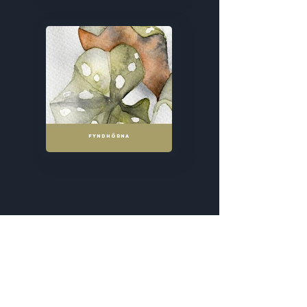
FYNDHÖRNA
Drakar | Nordiska väsen