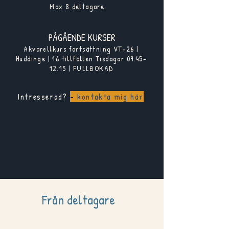
Max 8 deltagare.
PÅGÅENDE KURSER
Akvarellkurs fortsättning VT-26 |
Huddinge | 16 tillfällen Tisdagar
09.45-
12.15
| FULLBOKAD
Intresserad?
-
kontakta mig här
Från deltagare​