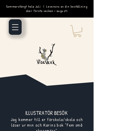
Sommarstängt hela Juli | Leverans av din beställning
sker första veckan i augusti
ILLUSTRATÖR BESÖK
Jag kommer till er förskola/skola och
läser ur min och Karins bok "Fem små
skogsmöss"