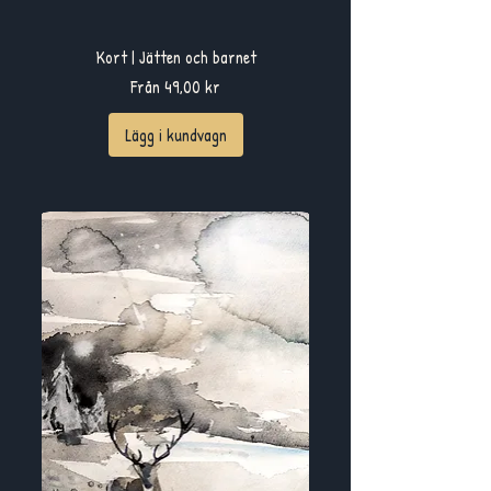
Kort | Jätten och barnet
Reapris
Från
49,00 kr
Lägg i kundvagn