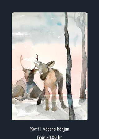
Kort | Vägens början
Reapris
Från
49,00 kr