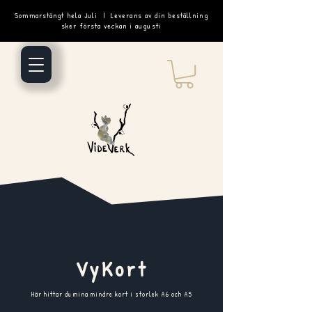
Sommarstängt hela Juli | Leverans av din beställning
sker första veckan i augusti
VyKort
Här hittar du mina mindre kort i storlek A6 och A5