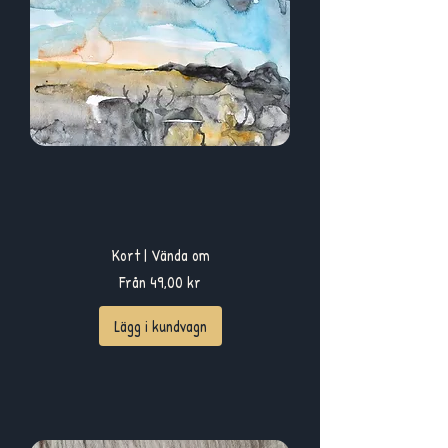
Kort | Vända om
Reapris
Från
49,00 kr
Lägg i kundvagn