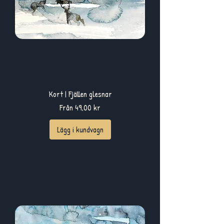
Kort | Fjällen glesnar
Reapris
Från
49,00 kr
Lägg i kundvagn