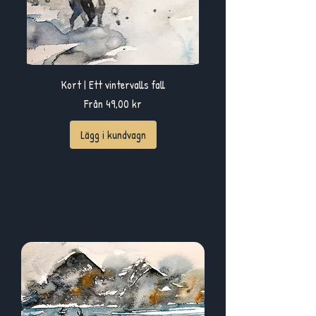
Kort | Ett vintervalls fall
Reapris
Från
49,00 kr
Lägg i kundvagn