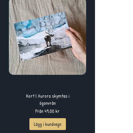
Kort | Aurora skymtas i
ögonvrån
Reapris
Från
49,00 kr
Lägg i kundvagn