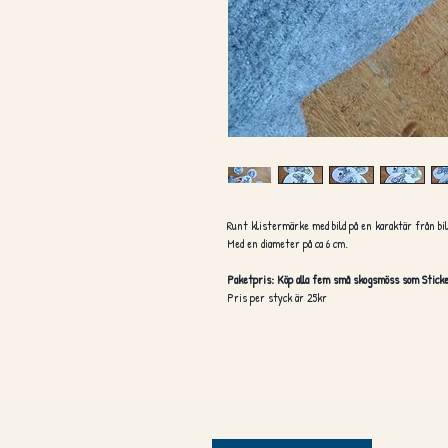
Runt klistermärke med bild på en karaktär från b
Med en diameter på ca 6 cm.
Paketpris: Köp alla fem små skogsmöss som Sticker
Pris per styck är 25kr