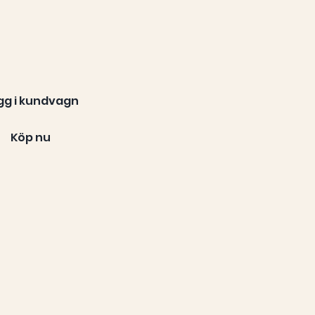
gg i kundvagn
Köp nu