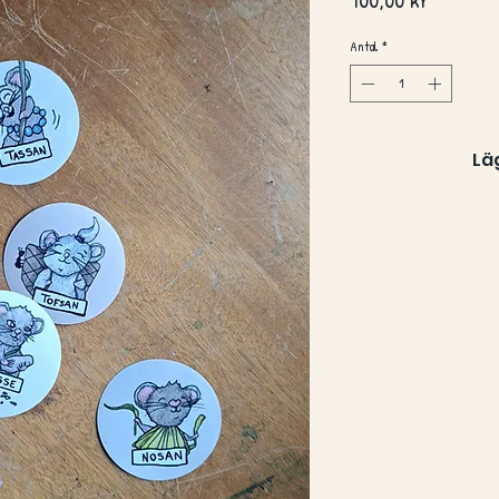
Antal
*
Lä