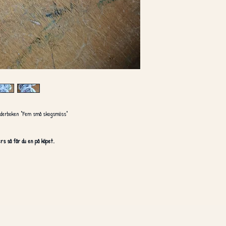
ilderboken "Fem små skogsmöss"
s så får du en på köpet.