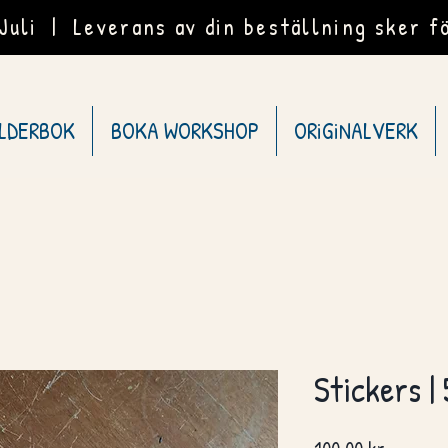
uli | Leverans av din beställning sker fö
ILDERBOK
BOKA WORKSHOP
ORiGiNALVERK
Stickers |
Pris
100,00 kr