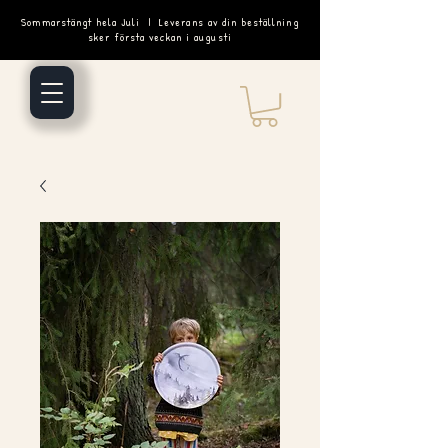
Sommarstängt hela Juli | Leverans av din beställning
sker första veckan i augusti