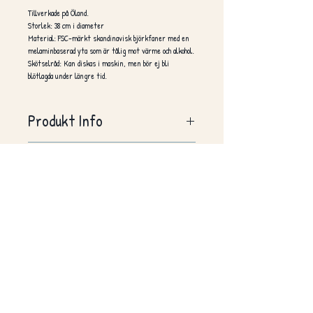
Tillverkade på Öland.
Storlek: 38 cm i diameter
Material: FSC-märkt skandinavisk björkfaner med en
melaminbaserad yta som är tålig mot värme och alkohol.
Skötselråd: Kan diskas i maskin, men bör ej bli
blötlagda under längre tid.
Produkt Info
Info från Formpress:
Frakt
Tillverkningen sker på Formpress, Öland i Sverige
Tillverkade för hand – en och en
Tillverkad av FSC-märkt björkfaner
Köparen betalar frakt. Vid beställning av vissa andra
Vi digitalprintar med UV-säkert, vattenbaserat bläck
produkter samtidigt (t.ex. Fine Art Print) så
Hög kvalitet
tillkommer frakten för båda, för att dom måste postas
Tillverkad av förnybart material
i två olika paket.
Inget vatten används i produktionen
Brickan är Food Contact Approved
Ytan är testad för att tåla olja, alkohol, te, kaffe, vin
m.m.
Tål industridiskmaskin upp till 95°
Frystålig ner till -20°
Stadig och stark konstruktion, lätt att hålla i