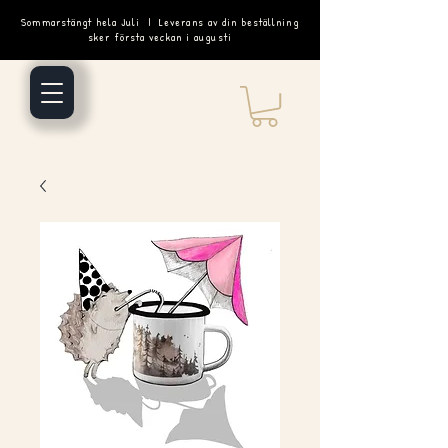
Sommarstängt hela Juli | Leverans av din beställning
sker första veckan i augusti