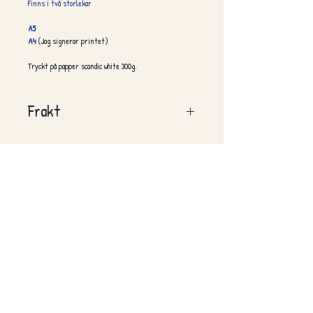
Finns i två storlekar
A5
A4
(Jag signerar printet)
Tryckt på papper scandic white 300g.
Frakt
Köparen står för frakt.