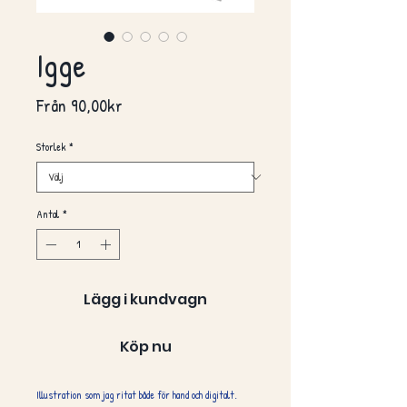
Igge
Reapris
Från
90,00kr
Storlek
*
Antal
*
Lägg i kundvagn
Köp nu
Illustration som jag ritat både för hand och digitalt.