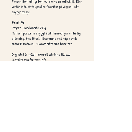
Presentkort att ge bort och skriva en rad baktill. Eller
varför inte sätta upp dina favoriter på väggen i ett
snyggt collage!
Print A4
Papper: Scandia white 240g
Motiven passar in snyggt i ditt hem och ger en härlig
stämning. Med fördel tillsammans med någon av de
andra 16 motiven. Mixa och hitta dina favoriter.
Orginalet är målat i akvarell och finns till salu,
kontakta mig för mer info.