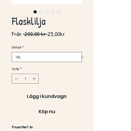
Flasklilja
Ordinarie
Reapris
Från
 200,00 kr 
25,00kr
pris
Storlek
*
Antal
*
Lägg i kundvagn
Köp nu
Presentkort A6