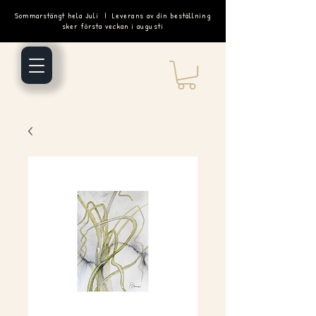
Sommarstängt hela Juli | Leverans av din beställning
sker första veckan i augusti