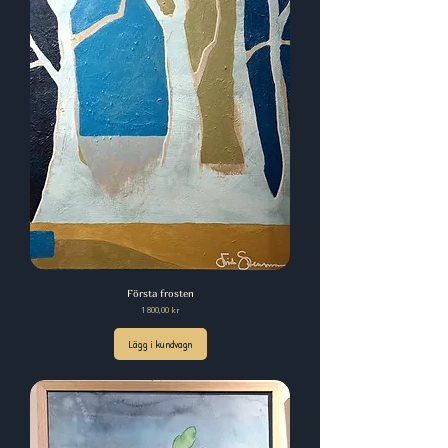
Första frosten
Pris
1 800,00 kr
Lägg i kundvagn