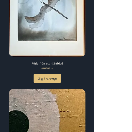
Född från ett hjärtblad
Pris
6 000,00 kr
Lägg i kundvagn