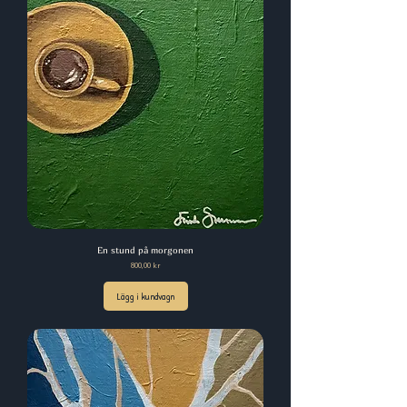
En stund på morgonen
Pris
800,00 kr
Lägg i kundvagn