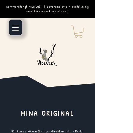
Sommarstängt hela Juli | Leverans av din beställning
sker första veckan i augusti
MiNA ORiGiNAL
Här kan du köpa målningar direkt av mig - Frida!