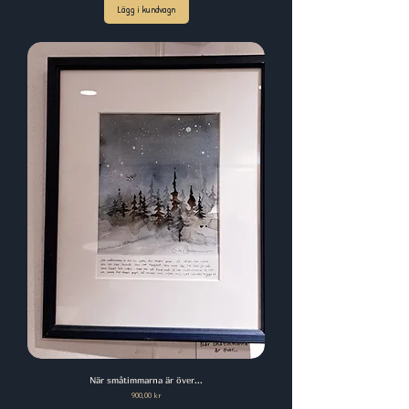
Lägg i kundvagn
När småtimmarna är över...
Pris
900,00 kr