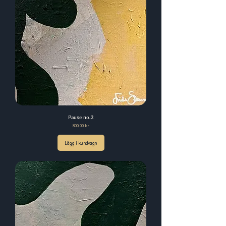
Pause no.2
Pris
800,00 kr
Lägg i kundvagn