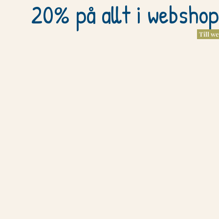
20% på allt i websho
Till w