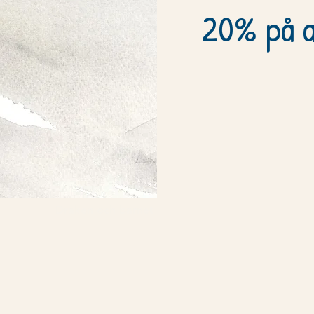
20% på a
Draken och barnet