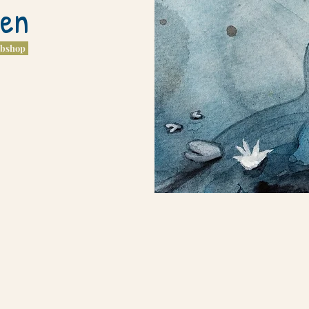
pen
ebshop