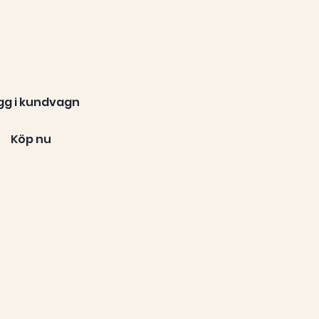
gg i kundvagn
Köp nu