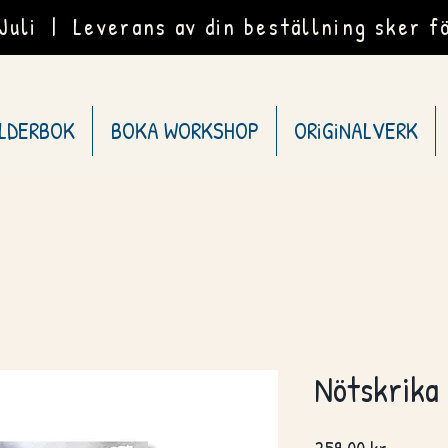
uli | Leverans av din beställning sker fö
ILDERBOK
BOKA WORKSHOP
ORiGiNALVERK
Nötskrika
Pris
259,00 kr