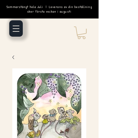
Sommarstängt hela Juli | Leverans av din beställning
sker första veckan i augusti