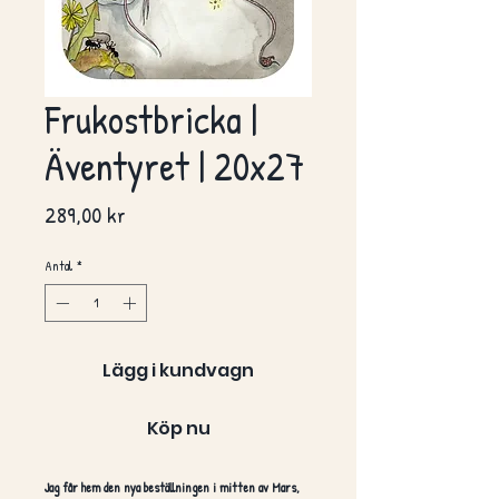
Frukostbricka |
Äventyret | 20x27
Pris
289,00 kr
Antal
*
Lägg i kundvagn
Köp nu
Jag får hem den nya beställningen i mitten av Mars,