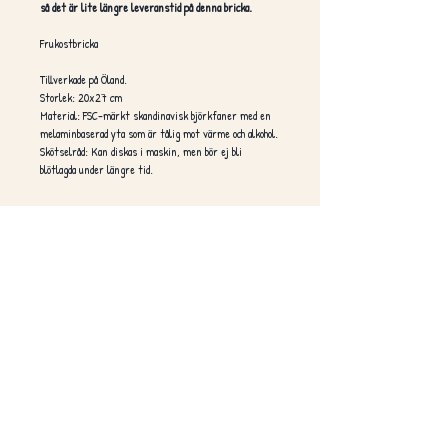
så det är lite längre leveranstid på denna bricka.
Frukostbricka
Tillverkade på Öland.
Storlek: 20x27 cm
Material: FSC-märkt skandinavisk björkfaner med en
melaminbaserad yta som är tålig mot värme och alkohol.
Skötselråd: Kan diskas i maskin, men bör ej bli
blötlagda under längre tid.
Produkt Info
Tillverkningen sker på Frompress, Öland i Sverige
Frakt
Tillverkade för hand – en och en
Tillverkad av FSC-märkt björkfaner
Vi digitalprintar med UV-säkert, vattenbaserat bläck
Köparen betalar för frakten.
Hög kvalitet
Tillverkad av förnybart material
Inget vatten används i produktionen
Brickan är Food Contact Approved
Ytan är testad för att tåla olja, alkohol, te, kaffe, vin
m.m.