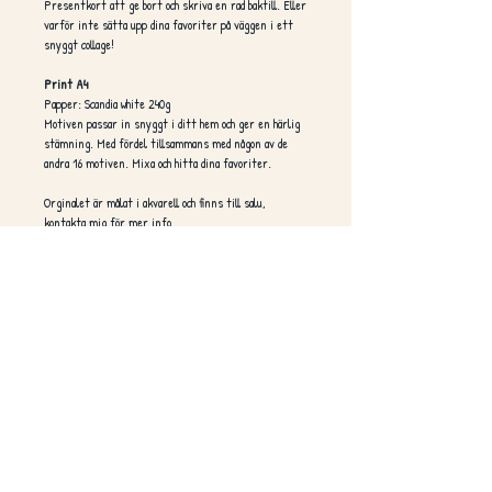
Presentkort att ge bort och skriva en rad baktill. Eller
varför inte sätta upp dina favoriter på väggen i ett
snyggt collage!
Print A4
Papper: Scandia white 240g
Motiven passar in snyggt i ditt hem och ger en härlig
stämning. Med fördel tillsammans med någon av de
andra 16 motiven. Mixa och hitta dina favoriter.
Orginalet är målat i akvarell och finns till salu,
kontakta mig för mer info.