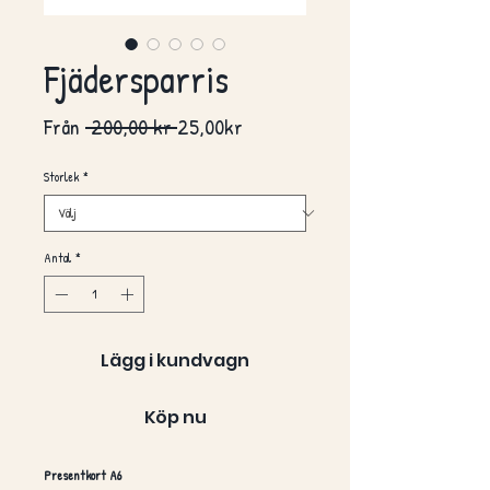
Fjädersparris
Ordinarie
Reapris
Från
 200,00 kr 
25,00kr
pris
Storlek
*
Antal
*
Lägg i kundvagn
Köp nu
Presentkort A6