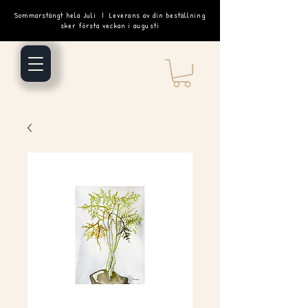
Sommarstängt hela Juli | Leverans av din beställning
sker första veckan i augusti